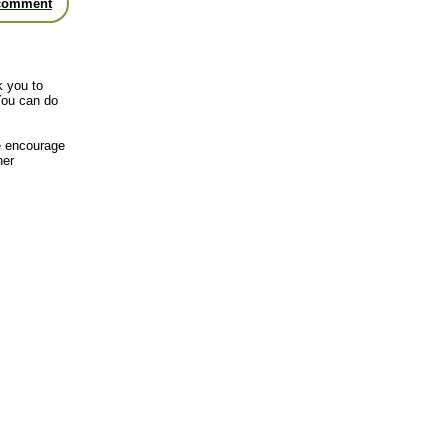
comment
k you to
You can do
we encourage
her