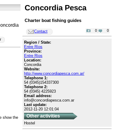
Concordia Pesca
Charter boat fishing guides
Concordia
0
0
Contact
r
Region / State:
Entre Ríos
Province:
Entre Ríos
Location:
Concordia
Website:
http://www.concordiapesca.com.ar/
Telephone 1:
54 (0345)154337300
Telephone 2:
54 (0345) 4225923
Email address:
info@concordiapesca.com.ar
Last update:
2012-11-20 12:01:04
Other activities
We show the
Hostel