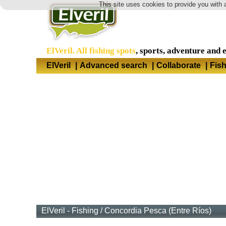
This site uses cookies to provide you with 
ElVeril. All fishing spots
, sports, adventure and 
ElVeril
|
Advanced search
|
Collaborate
|
Fis
ElVeril - Fishing
/
Concordia Pesca (Entre Ríos)