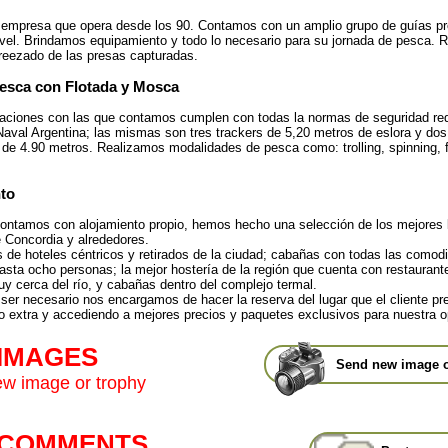
mpresa que opera desde los 90. Contamos con un amplio grupo de guías pr
ivel. Brindamos equipamiento y todo lo necesario para su jornada de pesca. 
freezado de las presas capturadas.
esca con Flotada y Mosca
ciones con las que contamos cumplen con todas la normas de seguridad req
Naval Argentina; las mismas son tres trackers de 5,20 metros de eslora y do
de 4.90 metros. Realizamos modalidades de pesca como: trolling, spinning, f
to
contamos con alojamiento propio, hemos hecho una selección de los mejores 
e Concordia y alrededores.
de hoteles céntricos y retirados de la ciudad; cabañas con todas las comod
asta ocho personas; la mejor hostería de la región que cuenta con restaurante
y cerca del río, y cabañas dentro del complejo termal.
ser necesario nos encargamos de hacer la reserva del lugar que el cliente pre
o extra y accediendo a mejores precios y paquetes exclusivos para nuestra o
 IMAGES
Send new image o
w image or trophy
t COMMENTS