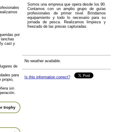
Somos una empresa que opera desde los 90.
ofesionales
Contamos con un amplio grupo de guías
Realizamos
profesionales de primer nivel. Brindamos
equipamiento y todo lo necesario para su
jornada de pesca. Realizamos limpieza y
freezado de las presas capturadas.
ueridas por
s lanchas
ly cast y
No weather available.
lugares de
idades para
Is this information correct?
 propio,
fiera sin
peración.
r trophy