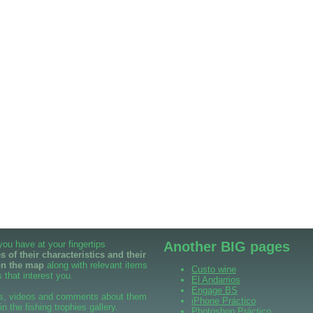
 you have at your fingertips
Another BIG pages
 of their characteristics and their
on the map
along with relevant items
Custo wine
 that interest you.
El Andarrios
Engage BS
s, videos and comments about them
iPhone Práctico
 in the fishing trophies gallery.
Photoshop Práctico