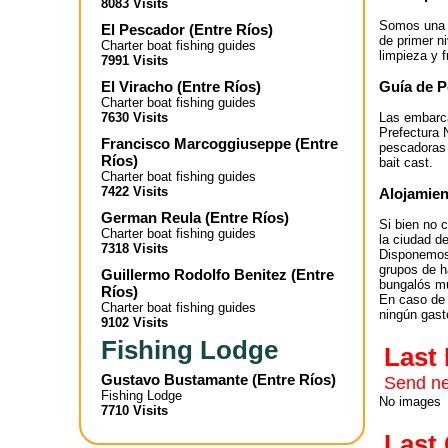
8083 Visits
Somos una e
El Pescador
(
Entre Ríos
)
de primer n
Charter boat fishing guides
limpieza y 
7991 Visits
Guía de P
El Viracho
(
Entre Ríos
)
Charter boat fishing guides
7630 Visits
Las embarca
Prefectura 
Francisco Marcoggiuseppe
(
Entre
pescadoras 
Ríos
)
bait cast.
Charter boat fishing guides
7422 Visits
Alojamien
German Reula
(
Entre Ríos
)
Si bien no 
Charter boat fishing guides
la ciudad d
7318 Visits
Disponemos 
grupos de h
Guillermo Rodolfo Benitez
(
Entre
bungalós mu
Ríos
)
En caso de 
Charter boat fishing guides
ningún gast
9102 Visits
Fishing Lodge
Last
Gustavo Bustamante
(
Entre Ríos
)
Send ne
Fishing Lodge
No images
7710 Visits
Las