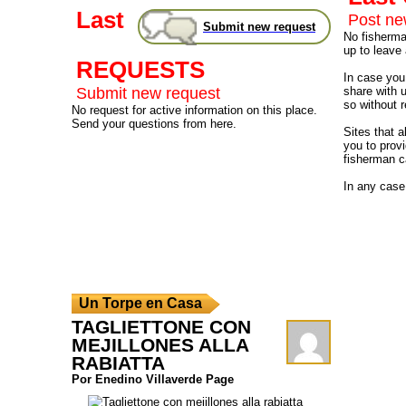
Last
Post n
Submit new request
No fisherman
up to leave 
REQUESTS
In case you 
Submit new request
share with 
so without r
No request for active information on this place.
Send your questions from here.
Sites that 
you to provi
fisherman c
In any case
Un Torpe en Casa
TAGLIETTONE CON
MEJILLONES ALLA
RABIATTA
Por Enedino Villaverde Page