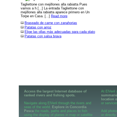
Tagliettone con mejillones alla rabiatta Pues
vamos a h [...] La entrada Tagliettone con
mejillones alla rabiatta aparece primero en Un
Torpe en Casa. [...]
Read more
Braseado de carne con zanahorias
Patatas con arroz
Elige las ollas más adecuadas para cada plato
Patatas con salsa brava
Access the largest Internet database of
At ElVeril
ranked rivers and fishing spots.
summaries
location 
Navigate along ElVeril through the rivers and
or services
seas of the world.
Explore in Concordia
Pesca
the roads, paths and places to fish
Add photo
using the display of planes in map or satellite
or directly