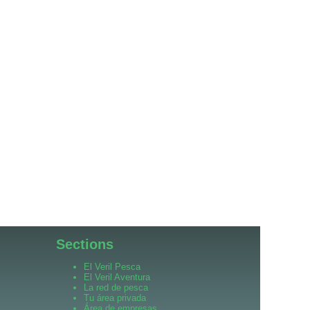
Sections
El Veril Pesca
El Veril Aventura
La red de pesca
Tu área privada
Área de empresas